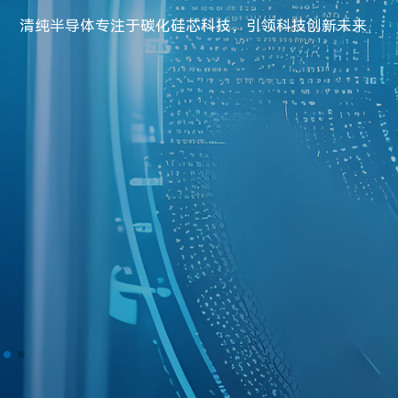
化多代SiC功率器件，包括
清纯半导体专注于碳化硅芯科技，引领科技创新未来
SiC二极管和MOSFET，并
先后通过工业级及车规级测
试。
查看更多