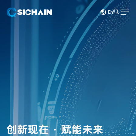
En
清纯半导体
ABOUT SICHAIN
清纯半导体拥有国际资深的
SiC器件设计及工艺研发团
创新现在 · 赋能未来
队，团队核心从事SiC半导
体技术20余年，研发和产业